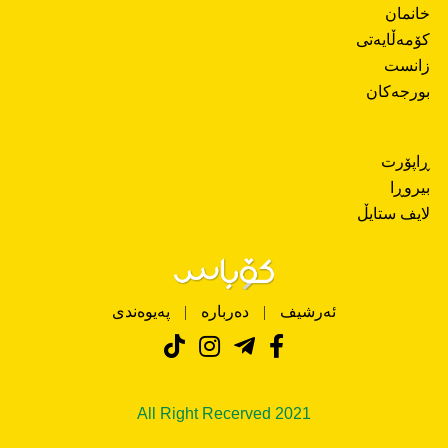
خانمان
کۆمەڵایەتی
زانست
بورجەکان
ڕاپۆرت
بیروڕا
لایف ستایڵ
ئەرشیف
|
دەربارە
|
پەیوەندی
All Right Recerved 2021