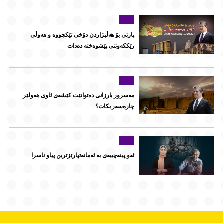
پارتی بۆ هەڵبژاردن دۆخی تێكچووە و هەوڵی
رێككەوتنی پێشوەختە دەدات
مەسرور بارزانی دەتوانێت کێشەی ئاوی هەولێر
چارەسەر بکات؟
ئەو پینەچییەی بە ئەمانەتپارێزترین پیاو ناسرا