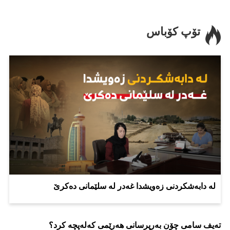
تۆپ کۆباس
لە دابەشکردنی زەویشدا غەدر لە سلێمانی دەکرێ
تەیف سامی چۆن بەرپرسانی هەرێمی کەلەپچە کرد؟