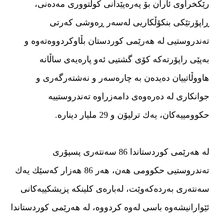
رێكخراوی ئاران بۆ پەرەپێدانی كولتووری مەدەنی،
ڕاپۆرتێكی بنكۆڵكاریی لەسەر ڕەوشی كەرتی
تەندروستیی لە هەرێمى كوردستان بڵاوکردووەتەوە و
بەپێى راپۆرتەکە كۆی گشتیی ئەو پارەیەی ساڵانە
هاووڵاتییان دەیدەن بە چارەسەر ‌و نەشتەرگەری و
جوانكاری لە دەرەوەی دامەزراوە تەندروستییە
حكوومییەكان، یەك ترلیۆن و 29 ملیار دینارە.
لە هەرێمی كوردستاندا 86 سەنتەری پسپۆری
تەندروستیی حكوومی هەن، هەر 86 هەزار كەسێك یەك
سەنتەری بەردەكەوێت، لەبارەی كلینكە پزیشكییەكانی
ئێوارانیشەوە باسی لەوە كردووە، لە هەرێمی كوردستاندا