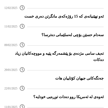
12/02/2025
ئەو نهێنیانەی کە 15 رۆژەکەی مانگرتن دەری خست
11/02/2025
سەدام حسێن بۆچی لەسلێمانی دەترسا؟
09/02/2025
تەیف سامی مژدەی بۆ پێشمەرگە پێیە و مووچەکانیان زیاد
دەکات
29/01/2025
جەنگەکانی جیهان کۆتاییان هات
22/01/2025
ئەوەی لە ئەمریکا روو دەدات توڕەیی خودایە؟
11/01/2025