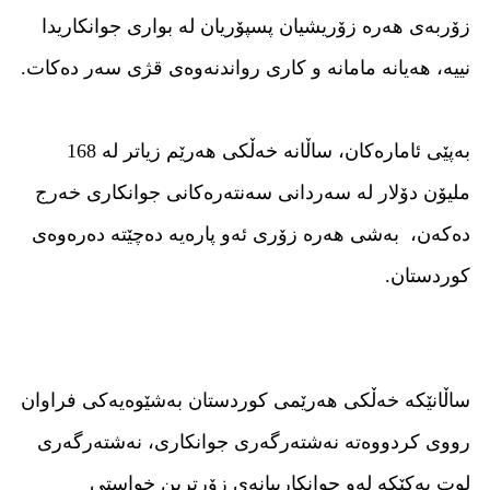
زۆربەی هەرە زۆریشیان پسپۆریان لە بواری جوانكاریدا
نییە، هەیانە مامانە و كاری رواندنەوەی قژی سەر دەكات.
بەپێى ئامارەکان، ساڵانە خەڵكی هەرێم زیاتر لە 168
ملیۆن دۆلار لە سەردانی سەنتەرەكانی جوانكاری خەرج
دەكەن، بەشی هەرە زۆری ئەو پارەیە دەچێتە دەرەوەی
كوردستان.
ساڵانێکە خەڵکى هەرێمى کوردستان بەشێوەیەکى فراوان
رووى کردووەتە نەشتەرگەرى جوانکارى، نەشتەرگەرى
لوت یەکێکە لەو جوانکارییانەى زۆرترین خواستى