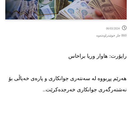
06/03/2024
860 جار خوێندراوەتەوە
راپۆرت: هاوار وریا براخاس
هەرێم پڕبووە لە سەنتەرى جوانکارى و پارەى خەیاڵى بۆ
نەشتەرگەرى جوانکارى خەرجدەکرێت..