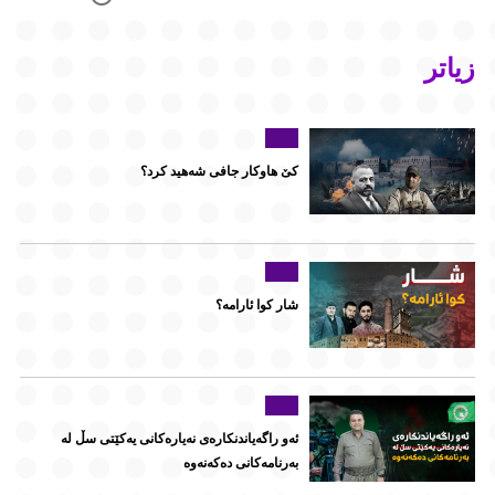
زیاتر
کێ هاوکار جافی شەهید کرد؟
شار کوا ئارامە؟
ئەو راگەیاندنکارەی نەیارەکانی یەکێتی سڵ لە
بەرنامەکانی دەکەنەوە