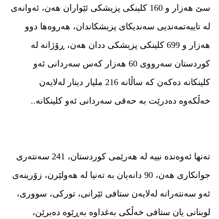
سێ هەزار و 160 كلینكی پزیشكی ئێواران هەن، ئەوانەی
لە تایبەتمەندیی سەندیكای پزیشكاندان، هەروەها دوو
هەزار و 699 كلینكی پزیشكی ددان هەن، ڕۆژانە لە
كوردستان سەرووی 60 هەزار كەس سەردانی ئەو
كلینكانە دەكەن كە ساڵانە 216 ملیار دینار لەلایەن
خەڵكەوە دەدرێت بە حەقی سەردانی ئەو كلینكانە..
تەنها ئەوەندە نییە لە هەرێمى کوردستان، 241 سەنتەری
جوانكاری هەن، 90 دانەیان بە تەنیا لە هەولێرن، زۆرینەی
ئەو سەنتەرانە لەلایەن ستافی ئێرانی، توركی، سووری،
لوبنانی یان ستافی خەڵكی بەغداوە بەڕێوە دەبرێن،