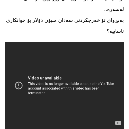
لەسەرە..
بەبڕواى تۆ خەرجکردنى سەدان ملیۆن دۆلار بۆ جوانکارى
ئاساییە؟