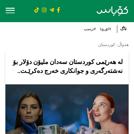
تاگ
#کۆرۆنا
#ترەمپ
هەواڵ- کوردستان
لە هەرێمى کوردستان سەدان ملیۆن دۆلار بۆ
نەشتەرگەری و جوانكاری خەرج دەكرێـت..