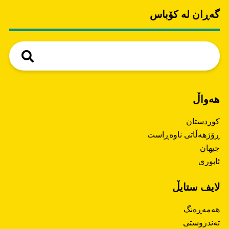
گەڕان لە کۆباس
هەواڵ
کوردستان
ڕۆژهەڵاتی ناوەڕاست
جیهان
ئابوری
لایف ستایڵ
هەمەڕەنگ
تەندروستی