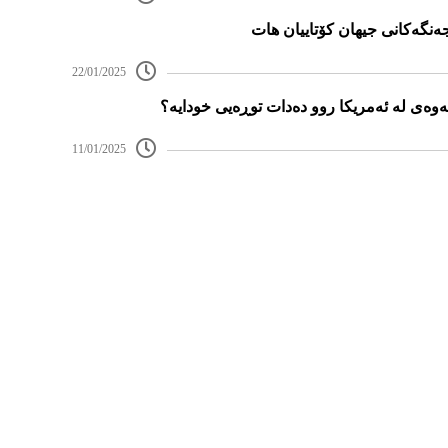
ەنگەکانی جیهان کۆتاییان هات
22/01/2025
ەوەی لە ئەمریکا روو دەدات توڕەیی خودایە؟
11/01/2025