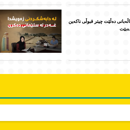
اڵەبانی دەڵێت چیتر قبوڵی ناکەین
ەبێت