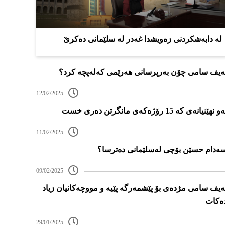
لە دابەشکردنی زەویشدا غەدر لە سلێمانی دەکرێ
ەیف سامی چۆن بەرپرسانی هەرێمی کەلەپچە کرد؟
12/02/2025
و نهێنیانەی کە 15 رۆژەکەی مانگرتن دەری خست
11/02/2025
ەدام حسێن بۆچی لەسلێمانی دەترسا؟
09/02/2025
ەیف سامی مژدەی بۆ پێشمەرگە پێیە و مووچەکانیان زیاد
ەکات
29/01/2025