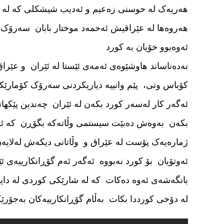
هەریەک لە حوسنی زەعیم و ئەدیب شیشکلی کە لە 
هەروەها لە عێراقیش ئەحمەد موختار بابان سەرۆک وە
ئەوەبوو خۆیان بە کورد
نەدەناساند هاوشێوەی ئەمەی ئێستا لە ئێران و عێ
کۆباس وتی، پێم وانییە دیاریکردنی سەرۆک کۆمارێک
ئەگەر کار لەسەر کورد بکەن لە ئێران چەندین پێکها
بکەن بەوەش دەبێت سیستمی وڵاتەکە بگۆڕن کە ئ
ژمارەیەک پۆست لە عێراق و وڵاتانی دیکەش لەلایەن
ئەوتۆیان بۆ کورد نەبووە ئەگەر ئەم گۆڕانکارییەی
بانگەشەی ئەوە دەکات کە لە شارێکی کوردی لە دای
لە دۆخی کورددا بکات بەڵام گۆڕانکارییەکان بەجۆرێک