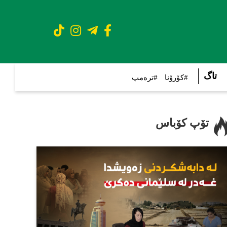
تاگ
#کۆرۆنا
#ترەمپ
تۆپ کۆباس