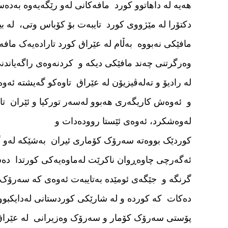
هەیە لە داهاتوو کورد مافەکانی لەو رێگەیەوە بەد
دکتۆرا لە مێژووی کورد تایبەت بۆ کۆباس وتی، لە ب
مافێکی نەبووە بەڵام لە عێراق کورد تارادەیەک ما
وەرگرتنی چەند مافێکی دیکە و کردنەوەی راگەیاند
و ئەوەش کاریگەری هەبوو لەسەر تورکیا و ئێران تاو
لەوەشکرد، ئەوەی ئێستا روودەدات و
کوردێک بووەتە سەرۆک کۆماری ئیران بەشێکە لەو گۆ
ئەگەرچی چاوەڕوان ناکرێت لەماوەیەکی کورتدا دەست
دەکات کە کوردە و لە شارێکی کوردستانی لەدایکبووە
پۆستی سەرۆک کۆمار و سەرۆک وەزیرانی لە عێراق