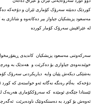
دوو کورد سەرۆکایەتی ئێران و عێراق دەکەن
کوردێک دەبێتە سەرۆک کۆماری ئێران و دۆخەکە دە
مەسعود پزیشکیان جیاواز بیر دەکاتەوە و شانازی بە 
لە عێراقیش سەرۆک کۆمار کوردە
سەرکەوتنی مەسعود پزیشکیان کاندیدی ڕیفۆرمخوازە
خوێندنەوەی جیاوازی بۆ دەکرێت و هەندێک بە وەرچە
بەشێکی دیکەش پێیان وایە دیاریکردنی سەرۆک کۆما
دۆخەکە بەڵام رەنگە نەگاتە ئەو خواستەی کە کورد
ئێستادا جێگەی ئومێدە کە سەرۆککۆماری هەریەک لە
ئەوەش بۆ کورد بە دەستکەوتێک ناودەبرێت ئەگەرچی