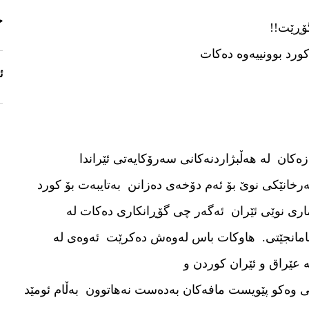
ج
گۆڕێت!!
کورد بوونییەوە دەکات
ئ
کان لە هەڵبژاردنەکانی سەرۆکایەتی ئێراندا
رخانێکی نوێ بۆ ئەم دۆخەی دەزانن بەتایبەت بۆ کورد
ری نوێی ئێران ئەگەر چی گۆڕانکاری دەکات لە
 ئامانجێتی. هاوکات باس لەوەش دەکرێت ئەوەی لە
 عێراق و ئێران کوردن و
 وەکو پێویست مافەکان بەدەست نەهاتوون بەڵام ئومێد