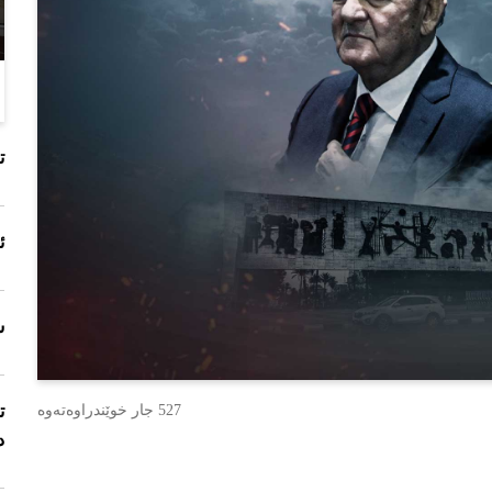
ت
ئە
س
ت
527 جار خوێندراوەتەوە
د