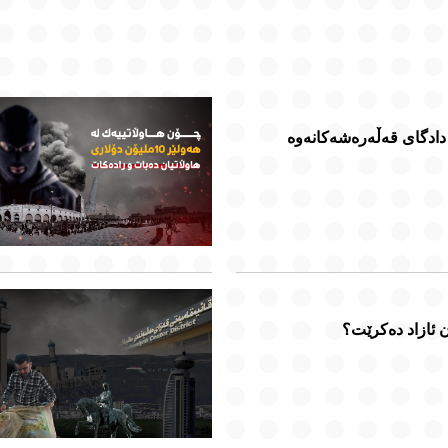
دادگای قەڵەرەشەکانەوە
ن ئازاد دەکرێت؟