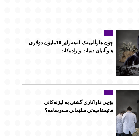
چۆن هاوڵاتییەک لەهەولێر 10ملیۆن دۆلاری
هاوڵاتیان دەبات و رادەکات
بۆچی داواکاری گشتی بە لیژنەکانی
قائیمقامیەتی سلێمانی سەرسامە؟