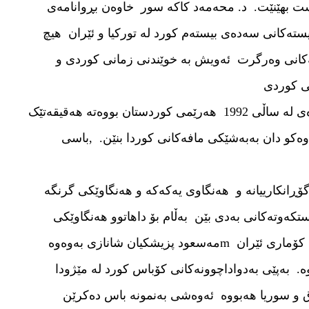
ەست بهێنێت. د. محەمەد کاکە سور خاوەن بڕوانامەی
یستەکانی سەدەی بیستەم کورد لە تورکیا و ئێران هیچ
فەکانی وەرگرت ئەویش بە خوێندنی زمانی کوردی و
نی کوردی
لە رادیۆ و تەلەڤیزیۆن لە عێراق تاوەکو گەیشتە ئەوەی لە ساڵی 1992 هەرێمی کوردستان بووەتە هەقیقەتێک
ەکو دان بەبەشێکی مافەکانی کوردا بنێن. ,باسی
ڕانکارییانە و هەنگاوی یەکەکە و هەنگاوێکی گرنگە
کەوتەکانی بەدی بێن بەڵام بۆ داهاتوو هەنگاوێکی
گرنگە و جێگەی ئومێدە بەتایبەت ئەوەی کە سەرۆک کۆماری ئێران mمەسعود پزیشکیان شانازی بەوەوە
. بەپێی بەدواداچوونەکانی کۆباس کورد لە مێژودا
 و سوریا هەبووە ئەوەشی بەنمونە باس دەکرێن