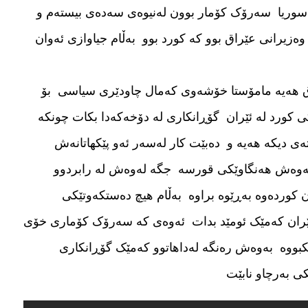
سوریا سەرۆک کۆمار بوون لەنیوەی سەدەی بیستەم و
زیرانی عێراق بوو کە کورد بوو بەڵام جیاوازی ئەوان
راق هەیە مامۆستا خۆشەوی کەمال چاودێری سیاسی بۆ
ی کورد لە ئێران گۆڕانکاری لە دۆخەکەدا بکات چونکە
تەی دیکە هەیە و دەبێت کار لەسەر ئەو پێکهاتانەش
ەوەش هەنگاوێکی قورسە جگە لەوەش لە رابردوو
 کوردەوە بەڕێوە براوە بەڵام هیچ دەستکەوتێکی
 ئێران کەمێک ئومێد بدات ئەوەی کە سەرۆک کۆماری خۆی
کبووە بەوەش رەنگە لەداهاتوو کەمێک گۆڕانکاری
ی بەرچاو نابێت