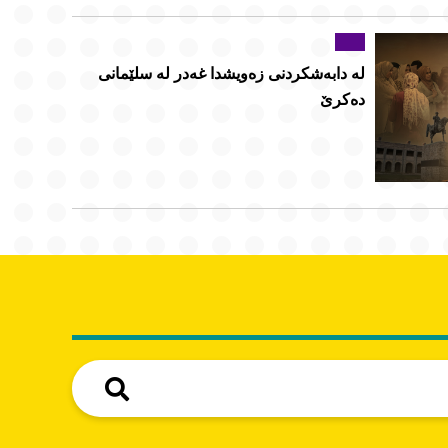
لە دابەشکردنی زەویشدا غەدر لە سلێمانی
دەکرێ