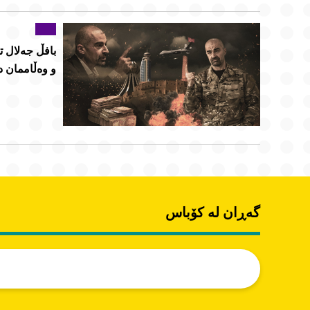
بافڵ جەلال ت
و وەڵاممان د
گەڕان لە کۆباس