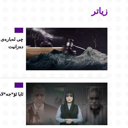
زیاتر
چی لەبارەی 
دەزانیت
ئایا ئۆ*جە*لا