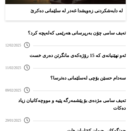
لە دابەشکردنی زەویشدا غەدر لە سلێمانی دەکرێ
تەیف سامی چۆن بەرپرسانی هەرێمی کەلەپچە کرد؟
12/02/2025
ئەو نهێنیانەی کە 15 رۆژەکەی مانگرتن دەری خست
11/02/2025
سەدام حسێن بۆچی لەسلێمانی دەترسا؟
09/02/2025
تەیف سامی مژدەی بۆ پێشمەرگە پێیە و مووچەکانیان زیاد
دەکات
29/01/2025
جەنگەکانی جیهان کۆتاییان هات