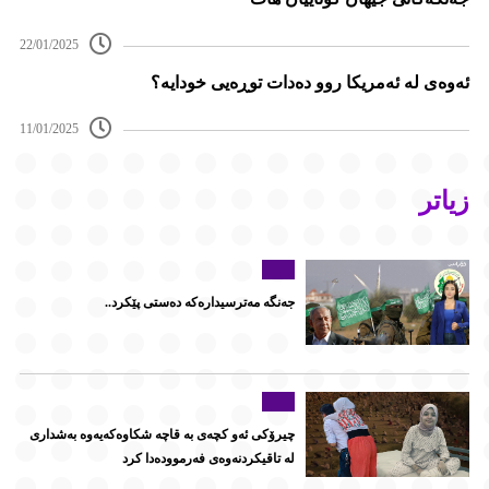
22/01/2025
ئەوەی لە ئەمریکا روو دەدات توڕەیی خودایە؟
11/01/2025
زیاتر
جەنگە مەترسیدارەکە دەستى پێکرد..
چیرۆکى ئەو کچەى بە قاچە شکاوەکەیەوە بەشدارى
لە تاقیکردنەوەى فەرموودەدا کرد