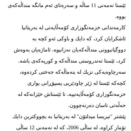
ئێستا ته‌مه‌نی 11 ساڵه‌ و سه‌ره‌تای ئه‌م مانگه‌ منداڵه‌كه‌ی
بووه‌.
كارمه‌ندانی خزمه‌تگوزاری كۆمه‌ڵایه‌تی له‌ به‌ریتانیا
ئاشكرایان كرد، كه‌ دایك و باوكی ئه‌و كچه‌ به‌
دووگیانبوونی منداڵه‌‌كه‌یان نه‌زانیوه‌، ئاماژه‌یان به‌وه‌ش
كرد، ئێستا ته‌ندروستی منداڵه‌كه‌ و كورپه‌كه‌ی باشه‌.
سه‌رچاوه‌یه‌كی نزیك له‌ بنه‌ماڵه‌كه‌ جه‌ختی كرده‌وه‌،
كچه‌كه‌ ئێستا له‌ ژێر چاودێریی پسپۆڕانی بواری
خزمه‌تگوزاری كۆمه‌ڵایه‌تییه‌، تا ئێستاش خێزانه‌كه‌ له‌
حه‌ڵه‌تی تاسان ده‌رنه‌چوون.
پێشتر "تیریسا میدلتۆن" له‌ به‌ریتانیا به‌ بچووكترین دایك
تۆمار كراوه‌‌، له‌ ساڵی 2006، كه‌ له‌ ته‌مه‌نی 12 ساڵی