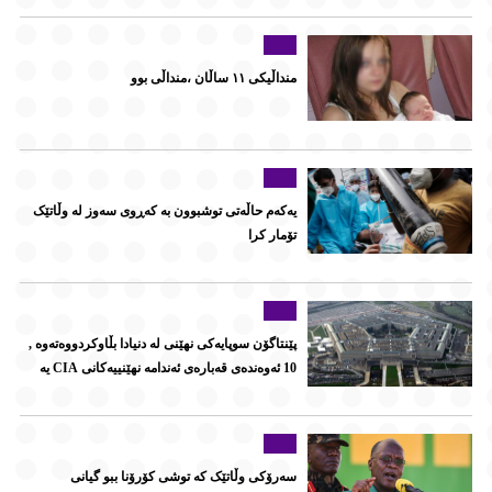
منداڵیکی ١١ ساڵان ،منداڵی بوو
یەکەم حاڵەتی توشبوون بە کەڕوی سەوز لە وڵاتێک
تۆمار کرا
پێنتاگۆن سوپایه‌كی نهێنی له‌ دنیادا بڵاوكردووه‌ته‌وه‌ ,
10 ئه‌وه‌نده‌ی قه‌باره‌ی ئه‌ندامه‌ نهێنییه‌كانی CIA یه‌
سەرۆکی وڵاتێک کە توشی کۆرۆنا ببو گیانی