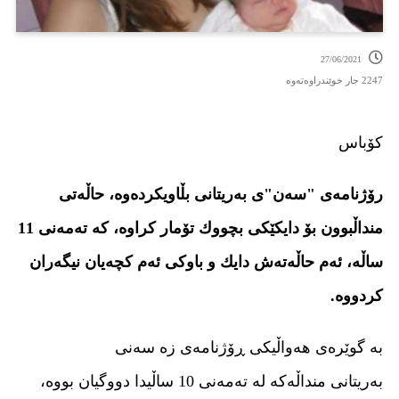
27/06/2021
2247 جار خوێندراوەتەوە
کۆباس
رۆژنامه‌ی "سه‌ن"ی به‌ریتانی بڵاویكرده‌وه‌، حاڵه‌تی
منداڵبوون بۆ دایكێكی بچووك تۆمار كراوه‌، كه‌ ته‌مه‌نی 11
ساڵه، ئه‌م حاڵه‌ته‌ش دایك و باوكی ئه‌م كچه‌یان نیگه‌ران
كردووه‌.
بە گوێرەی هەواڵیکی ڕۆژنامەی زە سەنی
بەریتانی منداڵه‌كه‌ له‌ ته‌مه‌نی 10 ساڵیدا دووگیان بووه‌،