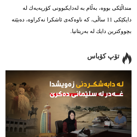
منداڵێكی بووه‌، به‌ڵام به‌ له‌دایكبوونی كۆرپه‌یه‌ك له‌
دایكێكی 11 ساڵی، كه‌ ناوه‌كه‌ی ئاشكرا نه‌كراوه‌، ده‌بێته‌
بچووكترین دایك له‌ به‌ریتانیا.
تۆپ کۆباس