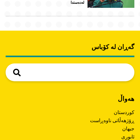
لەدەستدا
گەڕان لە کۆباس
هەواڵ
کوردستان
ڕۆژهەڵاتی ناوەڕاست
جیهان
ئابوری