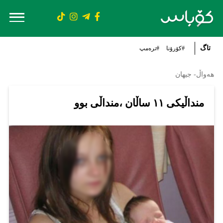
تاگ
#کۆرۆنا
#ترەمپ
هەواڵ- جیهان
منداڵیکی ١١ ساڵان ،منداڵی بوو