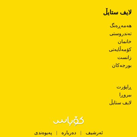
لایف ستایڵ
هەمەڕەنگ
تەندروستی
خانمان
کۆمەڵایەتی
زانست
بورجەکان
ڕاپۆرت
بیروڕا
لایف ستایڵ
ئەرشیف
|
دەربارە
|
پەیوەندی