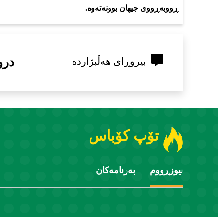
ڕووبەڕووی جیهان بوونەتەوە.
درو
بیروڕای هەڵبژاردە
تۆپ کۆباس
نیوزڕووم
بەرنامەکان