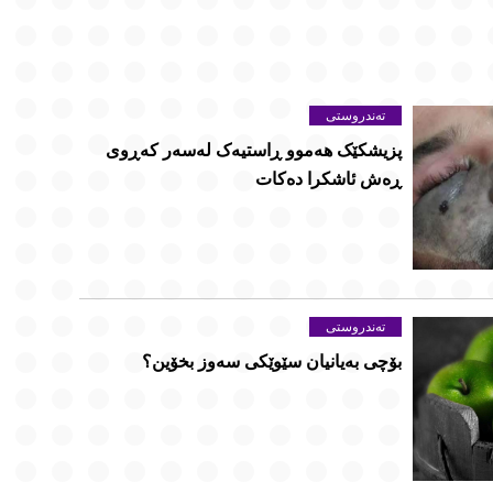
تەندروستی
پزیشکێک هەموو ڕاستیەک لەسەر کەڕوی
ڕەش ئاشکرا دەکات
تەندروستی
بۆچی بەیانیان سێوێکی سەوز بخۆین؟