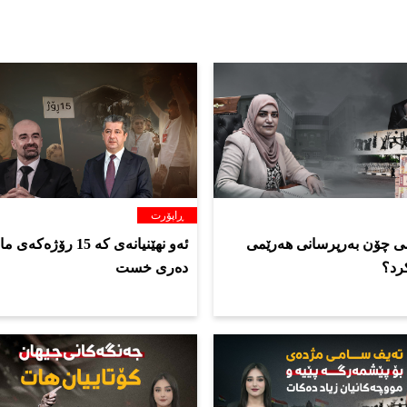
ڕاپۆرت
ی چۆن بەرپرسانی هەرێمی
ئەو نهێنیانەی کە 15 رۆژەک
رد؟
دەری خست