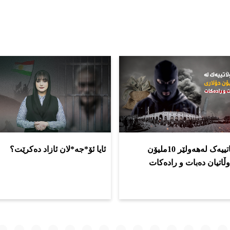
چۆن هاوڵاتییەک لەهەولێر 10ملیۆن
ئایا ئۆ*جە*لان ئازاد دەکرێت؟
ڵاتیان دەبات و رادەکات