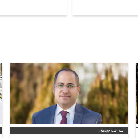
سەرتیپ جەوهەر