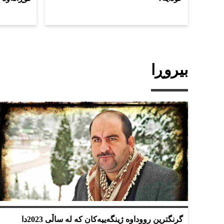
بیروڕا
گرنگترین رووداوه‌ ژینگەییه‌كان کە لە ساڵی 2023دا