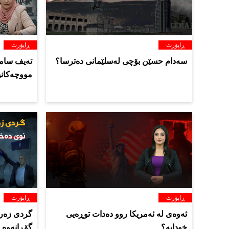
ڕاپۆرت
ڕاپۆرت
سەدام حسێن بۆچی لەسلێمانی دەترسا؟
تەیف سامی
مووچەکانی
ڕاپۆرت
ڕاپۆرت
ئەوەی لە ئەمریکا روو دەدات توڕەیی
گردی زەرگ
خودایە؟
گۆڕانەوە