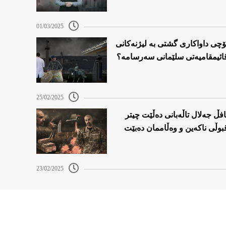
01/03/2025
ۆچی داواکاری گشتی بە لیژنەکانی
ائیمقامیەتی سلێمانی سەرسامە؟
25/02/2025
افڵ جەلال تاڵەبانی دەڵێت چیتر
بوڵی ناکەین و وەڵاممان دەبێت
23/02/2025