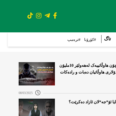
تاگ
#کۆرۆنا
#ترەمپ
چۆن هاوڵاتییەک لەهەولێر 10ملیۆن
ۆلاری هاوڵاتیان دەبات و رادەکات
08/03/2025
ایا ئۆ*جە*لان ئازاد دەکرێت؟