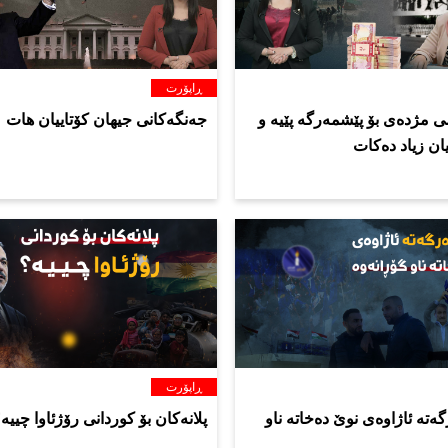
ڕاپۆرت
 مژدەی بۆ پێشمەرگە پێیە و
جەنگەکانی جیهان کۆتاییان هات
ان زیاد دەکات
ڕاپۆرت
ەتە ئاژاوەی نوێ دەخاتە ناو
پلانەکان بۆ کوردانی رۆژئاوا چییە