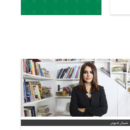
شنیار ئەنوەر