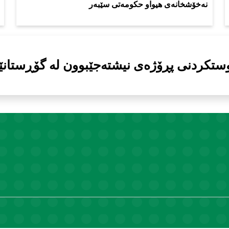
نەخۆشخانەی هیواو حكومەتی سێبەر
ستکردنى پڕۆژەى نیشتەجێبوون لە گۆڕستانێک