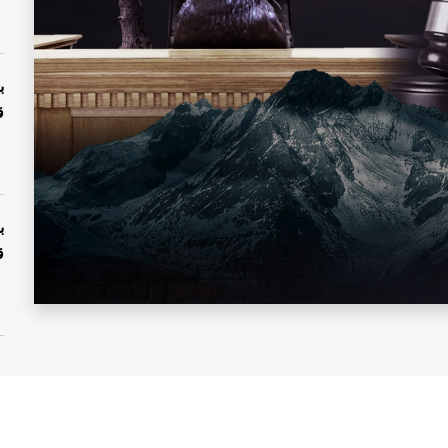
ب
ق
ب
ق