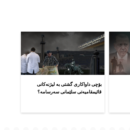
بۆچی داواکاری گشتی بە لیژنەکانی
قائیمقامیەتی سلێمانی سەرسامە؟