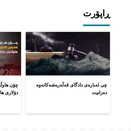
ڕاپۆرت
چی لەبارەی دادگای قەڵەرەشەکانەوە
دەزانیت
دۆلاری هاو