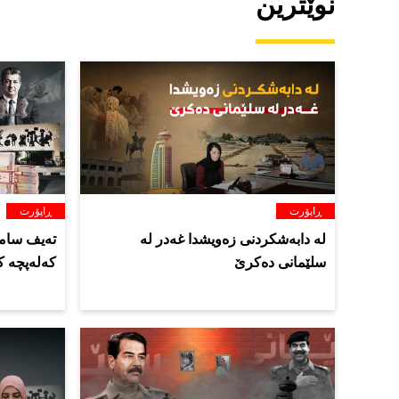
نوێترین
ڕاپۆرت
ڕاپۆرت
لە دابەشکردنی زەویشدا غەدر لە
تەیف سام
سلێمانی دەکرێ
کەلەپچە ک