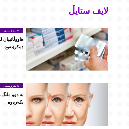
لایف ستایڵ
تەندروستی
هاووڵاتییان ل
دەکرێنەوە
تەندروستی
بە دوو مانگ
بکەرەوە